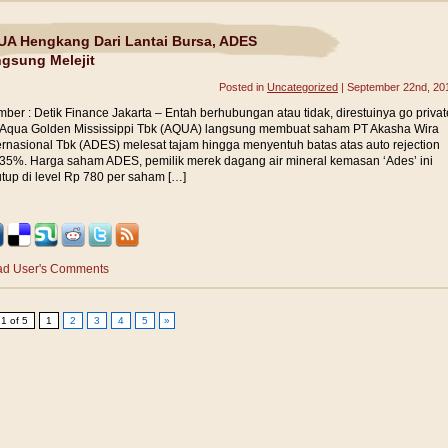
A Hengkang Dari Lantai Bursa, ADES
gsung Melejit
Posted in
Uncategorized
| September 22nd, 20
ber : Detik Finance Jakarta – Entah berhubungan atau tidak, direstuinya go privat
Aqua Golden Mississippi Tbk (AQUA) langsung membuat saham PT Akasha Wira
ernasional Tbk (ADES) melesat tajam hingga menyentuh batas atas auto rejection
35%. Harga saham ADES, pemilik merek dagang air mineral kemasan ‘Ades’ ini
utup di level Rp 780 per saham […]
d User's Comments
1 of 5
1
2
3
4
5
»