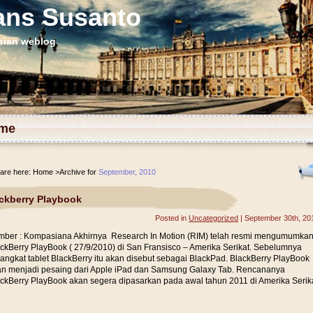
ans Susanto
sian weblog
me
are here:
Home
>Archive for
September, 2010
ckberry Playbook
Posted in
Uncategorized
| September 30th, 20
ber : Kompasiana Akhirnya Research In Motion (RIM) telah resmi mengumumka
ckBerry PlayBook ( 27/9/2010) di San Fransisco – Amerika Serikat. Sebelumnya
angkat tablet BlackBerry itu akan disebut sebagai BlackPad. BlackBerry PlayBook
n menjadi pesaing dari Apple iPad dan Samsung Galaxy Tab. Rencananya
ckBerry PlayBook akan segera dipasarkan pada awal tahun 2011 di Amerika Serik