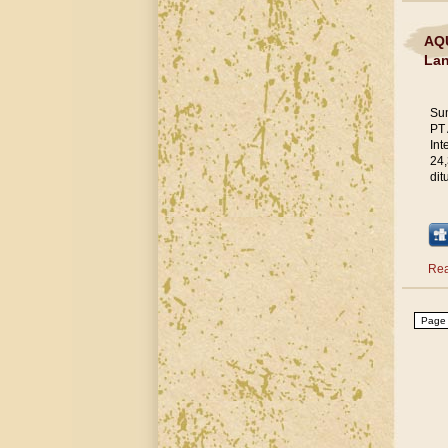
AQU
Lan
Sum
PT 
Int
24,
dit
Rea
Page 