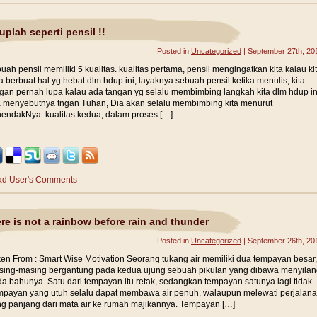
uplah seperti pensil !!
Posted in
Uncategorized
| September 27th, 20
uah pensil memiliki 5 kualitas. kualitas pertama, pensil mengingatkan kita kalau ki
a berbuat hal yg hebat dlm hdup ini, layaknya sebuah pensil ketika menulis, kita
gan pernah lupa kalau ada tangan yg selalu membimbing langkah kita dlm hdup in
a menyebutnya tngan Tuhan, Dia akan selalu membimbing kita menurut
endakNya. kualitas kedua, dalam proses […]
d User's Comments
re is not a rainbow before rain and thunder
Posted in
Uncategorized
| September 26th, 20
en From : Smart Wise Motivation Seorang tukang air memiliki dua tempayan besar,
ing-masing bergantung pada kedua ujung sebuah pikulan yang dibawa menyilan
a bahunya. Satu dari tempayan itu retak, sedangkan tempayan satunya lagi tidak.
payan yang utuh selalu dapat membawa air penuh, walaupun melewati perjalan
g panjang dari mata air ke rumah majikannya. Tempayan […]