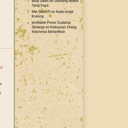
Boat Sales
on
Seorang Miskin
Yang Kaya
Mie SEHATI
on
Kado kotak
Kosong
profitable Forex Scalping
Strategy
on
Kekayaan Orang
Indonesia Bertambah
10
n
i