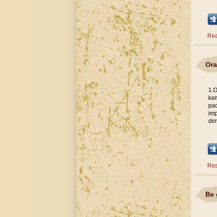
Rea
Ora
1.O
kam
pac
imp
dim
Rea
Be 