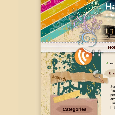
H
BiNu
Ho
You 
Bla
Sum
Bla
per
aka
Bla
[…]
Categories