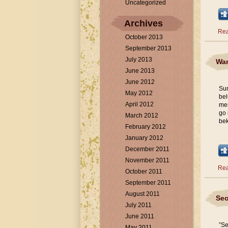
Uncategorized
Archives
Rea
October 2013
September 2013
July 2013
War
June 2013
June 2012
Sum
May 2012
bel
April 2012
men
go 
March 2012
bek
February 2012
January 2012
December 2011
November 2011
Rea
October 2011
September 2011
August 2011
Seo
July 2011
June 2011
”Se
May 2011