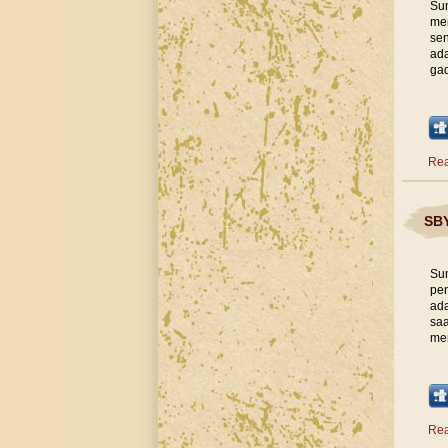
Sum
mem
sen
ada
gad
Rea
SBY
Sum
pen
ada
saa
men
Rea