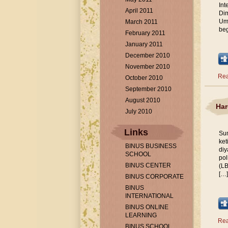
Int
April 2011
Dim
Umb
March 2011
beg
February 2011
January 2011
December 2010
November 2010
Rea
October 2010
September 2010
August 2010
Har
July 2010
Links
Sum
ket
BINUS BUSINESS
diy
SCHOOL
pol
BINUS CENTER
(LB
[…]
BINUS CORPORATE
BINUS
INTERNATIONAL
BINUS ONLINE
LEARNING
Rea
BINUS SCHOOL