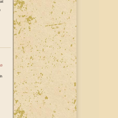
at
u
10
ih