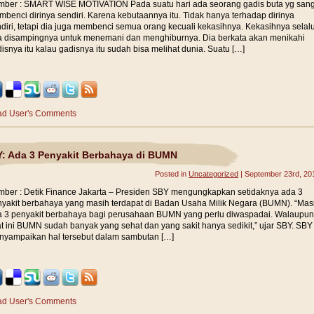
ber : SMART WISE MOTIVATION Pada suatu hari ada seorang gadis buta yg sang
benci dirinya sendiri. Karena kebutaannya itu. Tidak hanya terhadap dirinya
diri, tetapi dia juga membenci semua orang kecuali kekasihnya. Kekasihnya selal
 disampingnya untuk menemani dan menghiburnya. Dia berkata akan menikahi
isnya itu kalau gadisnya itu sudah bisa melihat dunia. Suatu […]
d User's Comments
: Ada 3 Penyakit Berbahaya di BUMN
Posted in
Uncategorized
| September 23rd, 20
ber : Detik Finance Jakarta – Presiden SBY mengungkapkan setidaknya ada 3
yakit berbahaya yang masih terdapat di Badan Usaha Milik Negara (BUMN). “Mas
 3 penyakit berbahaya bagi perusahaan BUMN yang perlu diwaspadai. Walaupun
t ini BUMN sudah banyak yang sehat dan yang sakit hanya sedikit,” ujar SBY. SBY
yampaikan hal tersebut dalam sambutan […]
d User's Comments