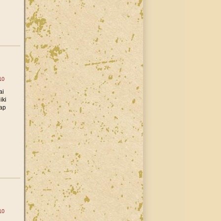
10
ai
iki
tap
10