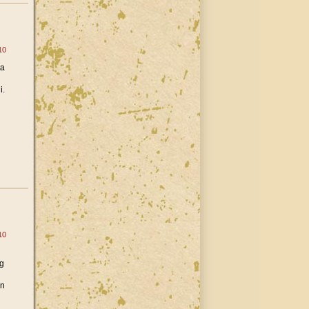
10
ta
i.
10
g
an