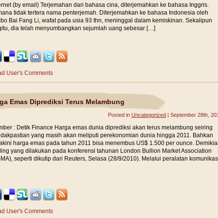
ernet (by email) Terjemahan dari bahasa cina, diterjemahkan ke bahasa Inggris.
ana tidak tertera nama penterjemah. Diterjemahkan ke bahasa Indonesia oleh
o Bai Fang Li, wafat pada usia 93 thn, meninggal dalam kemiskinan. Sekalipun
itu, dia telah menyumbangkan sejumlah uang sebesar […]
d User's Comments
ga Emas Diprediksi Terus Melambung
Posted in
Uncategorized
| September 28th, 20
ber : Detik Finance Harga emas dunia diprediksi akan terus melambung seiring
idakpastian yang masih akan meliputi perekonomian dunia hingga 2011. Bahkan
akini harga emas pada tahun 2011 bisa menembus US$ 1.500 per ounce. Demikia
ling yang dilakukan pada konferensi tahunan London Bullion Market Association
MA), seperti dikutip dari Reuters, Selasa (28/9/2010). Melalui peralatan komunikas
d User's Comments