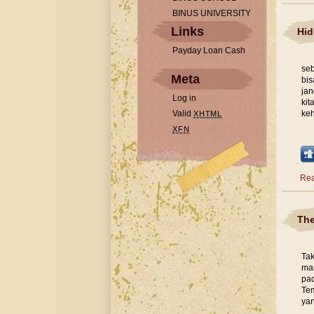
BINUS UNIVERSITY
Links
Hid
Payday Loan Cash
seb
Meta
bis
jan
Log in
kit
Valid
keh
XHTML
XFN
Rea
The
Tak
mas
pad
Tem
yan