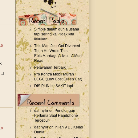
Recent
Posts
Simple dalam dunia usaha
tapi sering kali tidak kita
lakukan…
10
This Man Just Got Divorced.
Then He Wrote This
Epic:Marriage Advice. A Must
Read.
k
Pelayanan Terbaik
[…]
Pro Kontra Mobil Murah
LCGC (Low Cost Green Car)
DISIPLIN itu SAKIT tapi…
Recent
Comments
danny.kr on
Pertolongan
Pertama Saat Handphone
Tercebur
danny.kr on
Inilah 9 DJ Kelas
10
Dunia