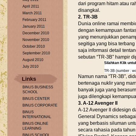
dari program hitam atau r
April 2011
disangkal.
March 2011
2. TR-3B
February 2011
Dunia online ramai membi
January 2011
dengan kemampuan fantas
December 2010
yang menunjukkan penamp
November 2010
segitiga yang bisa terbang
October 2010
saja informasi detail tenta
September 2010
sebutan “TR-3B” hampir dip
August 2010
Silahkan Klik unt
July 2010
TR-3B (sumber : w
Namun nama “TR-3B”, didu
Links
bertenaga nuklir yang mam
BINUS BUSINESS
banyak juga yang berasums
SCHOOL
juga dilengkapi kemampua
BINUS CENTER
3. A-12 Avenger II
BINUS CORPORATE
A-12 Avenger II didesign 
BINUS
General Dynamics sebagai
INTERNATIONAL
yang berbasis siluman unt
BINUS ONLINE
LEARNING
secara rahasia pada tahun
BINUS SCHOOL