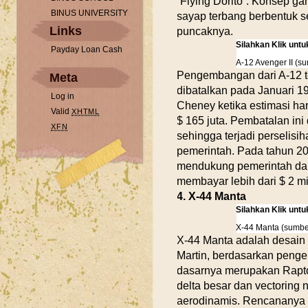
“Flying Dorito”. Konsep 
BINUS UNIVERSITY
sayap terbang berbentuk se
Links
puncaknya.
Silahkan Klik unt
Payday Loan Cash
A-12 Avenger II (s
Pengembangan dari A-12 t
Meta
dibatalkan pada Januari 1
Log in
Cheney ketika estimasi h
Valid
XHTML
$ 165 juta. Pembatalan ini
XFN
sehingga terjadi perselis
pemerintah. Pada tahun 2
mendukung pemerintah dan
membayar lebih dari $ 2 mi
4. X-44 Manta
Silahkan Klik unt
X-44 Manta (sumber
X-44 Manta adalah desain
Martin, berdasarkan peng
dasarnya merupakan Rapto
delta besar dan vectoring 
aerodinamis. Rencananya 