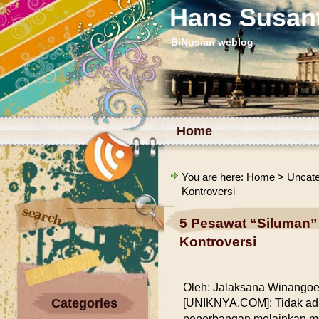
Hans Susan
BiNusian weblog
Home
You are here:
Home
>
Uncate
Kontroversi
5 Pesawat “Siluman”
Kontroversi
Oleh: Jalaksana Winango
Categories
[UNIKNYA.COM]: Tidak ada
penerbangan melainkan me