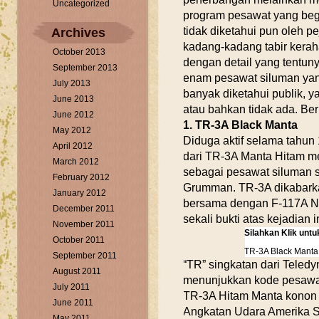
Uncategorized
program pesawat yang beg
tidak diketahui pun oleh pe
Archives
kadang-kadang tabir kerah
October 2013
dengan detail yang tentuny
September 2013
enam pesawat siluman yan
July 2013
banyak diketahui publik, 
June 2013
atau bahkan tidak ada. Beri
June 2012
1. TR-3A Black Manta
May 2012
Diduga aktif selama tahun 
April 2012
dari TR-3A Manta Hitam m
March 2012
sebagai pesawat siluman s
February 2012
Grumman. TR-3A dikabarka
January 2012
bersama dengan F-117A Nig
December 2011
sekali bukti atas kejadian i
November 2011
Silahkan Klik unt
October 2011
TR-3A Black Manta
September 2011
“TR” singkatan dari Teled
August 2011
menunjukkan kode pesawat 
July 2011
TR-3A Hitam Manta konon
June 2011
Angkatan Udara Amerika Se
May 2011