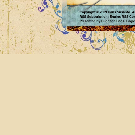
Copyright © 2009
Hans Susanto
. A
RSS Subscription:
Entries RSS
Co
Presented by
Luggage Bags
,
Eagle